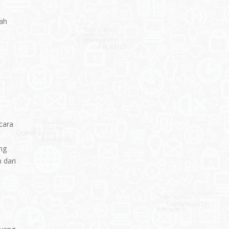
lah
cara
ng
 dari