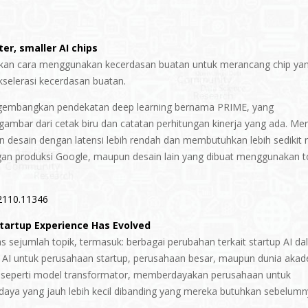
er, smaller AI chips
kan cara menggunakan kecerdasan buatan untuk merancang chip ya
kselerasi kecerdasan buatan.
ngembangkan pendekatan deep learning bernama PRIME, yang
gambar dari cetak biru dan catatan perhitungan kinerja yang ada. Me
 desain dengan latensi lebih rendah dan membutuhkan lebih sedikit 
gan produksi Google, maupun desain lain yang dibuat menggunakan t
/2110.11346
tartup Experience Has Evolved
 sejumlah topik, termasuk: berbagai perubahan terkait startup AI d
 AI untuk perusahaan startup, perusahaan besar, maupun dunia akad
, seperti model transformator, memberdayakan perusahaan untuk
a yang jauh lebih kecil dibanding yang mereka butuhkan sebelumn