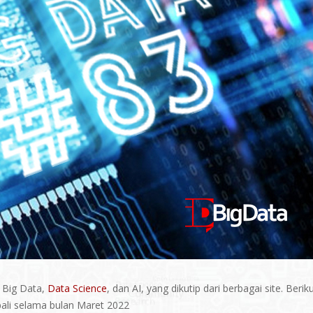
i Big Data,
Data Science
, dan AI, yang dikutip dari berbagai site. Beriku
ali selama bulan Maret 2022