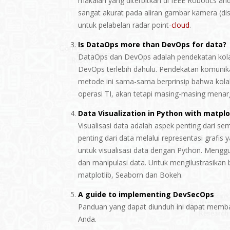
makalah yang diterbitkan di IEEE Robotics a
sangat akurat pada aliran gambar kamera (dis
untuk pelabelan radar point-
cloud
.
Is DataOps more than DevOps for data?
DataOps dan DevOps adalah pendekatan kolab
DevOps terlebih dahulu. Pendekatan komunika
metode ini sama-sama berprinsip bahwa kola
operasi TI, akan tetapi masing-masing menar
Data Visualization in Python with matpl
Visualisasi data adalah aspek penting dari se
penting dari data melalui representasi grafis 
untuk visualisasi data dengan Python. Meng
dan manipulasi data. Untuk mengilustrasikan
matplotlib, Seaborn dan Bokeh.
A guide to implementing DevSecOps
Panduan yang dapat diunduh ini dapat memb
Anda.