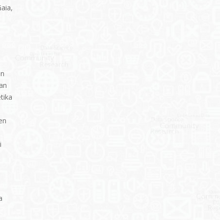
aia,
an
an
tika
en
n
i
a