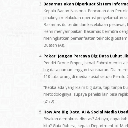
Basarnas akan Diperkuat Sistem Informas
Kepala Badan Nasional Pencarian dan Pertol
pihaknya melakukan operasi penyelamatan seb
Basarnas itu terdiri dari kecelakaan pesawa
Henri menyampaikan Basarnas bermitra dengan
meningkatkan pemanfaatan teknologi Sistem I
Buatan (AI).
Pakar: Jangan Percaya Big Data Luhut Ji
Pendiri Drone Emprit, Ismail Fahmi meminta 
big data namun enggan transparan. Dia mer
110 juta orang di media sosial setuju Pemilu 
“Ketika ada yang klaim big data, tapi tanpa b
metodologinya, supaya peneliti lain bisa repli
(21/3)
How Are Big Data, AI & Social Media Us
Bisakah demokrasi diretas? Artinya, dapatkah
kita? Gaia Rubera, kepala Department of Mark