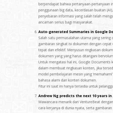
berpendapat bahwa pertanyaan-pertanyaan ini
penggunaan big data, kecerdasan buatan (AI
penyebaran informasi yang salah telah meng
ancaman serius bagi masyarakat.
Auto-generated Summaries in Google D
Salah satu permasalahan utama yang sering
gambaran singkat isi dokumen dengan cepat
tepat dan efektif. Menyusun ringkasan dokum
dokumen yang yang harus ditangani bervolum
Untuk mengatasi hal ini, Google Documents
dalam membuat ringkasan konten, jika tersedi
model pembelajaran mesin yang ‘memahami’ te
bahasa alami dari konten dokumen.
Fitur ini saat ini hanya tersedia untuk pelan
Andrew Ng predicts the next 10 years in 
Wawancara menarik dari VentureBeat dengan
cara kerjanya di dunia nyata, serta gambaran b