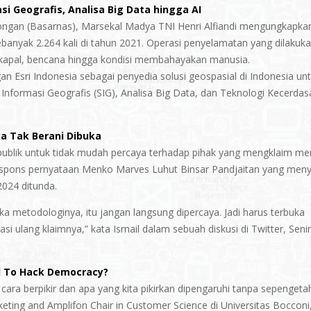
i Geografis, Analisa Big Data hingga AI
ongan (Basarnas), Marsekal Madya TNI Henri Alfiandi mengungkapka
anyak 2.264 kali di tahun 2021. Operasi penyelamatan yang dilakuk
t, kapal, bencana hingga kondisi membahayakan manusia.
 Esri Indonesia sebagai penyedia solusi geospasial di Indonesia un
nformasi Geografis (SIG), Analisa Big Data, dan Teknologi Kecerdas
ka Tak Berani Dibuka
publik untuk tidak mudah percaya terhadap pihak yang mengklaim mem
espons pernyataan Menko Marves Luhut Binsar Pandjaitan yang men
2024 ditunda.
uka metodologinya, itu jangan langsung dipercaya. Jadi harus terbuka
kasi ulang klaimnya,” kata Ismail dalam sebuah diskusi di Twitter, Seni
ed To Hack Democracy?
 cara berpikir dan apa yang kita pikirkan dipengaruhi tanpa sepenget
eting and Amplifon Chair in Customer Science di Universitas Bocconi