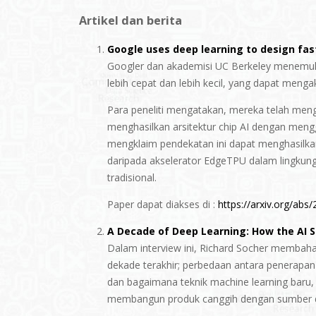
Artikel dan berita
Google uses deep learning to design fast
Googler dan akademisi UC Berkeley menemu
lebih cepat dan lebih kecil, yang dapat menga
Para peneliti mengatakan, mereka telah me
menghasilkan arsitektur chip AI dengan meng
mengklaim pendekatan ini dapat menghasilkan
daripada akselerator EdgeTPU dalam lingkun
tradisional.
Paper dapat diakses di :
https://arxiv.org/abs
A Decade of Deep Learning: How the AI S
Dalam interview ini, Richard Socher membahas
dekade terakhir; perbedaan antara penerapan
dan bagaimana teknik machine learning baru
membangun produk canggih dengan sumber day