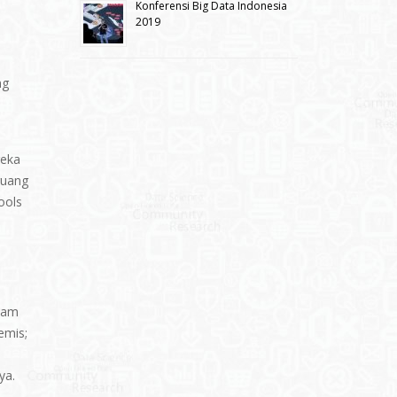
Konferensi Big Data Indonesia
2019
ng
reka
ruang
ools
alam
emis;
ya.