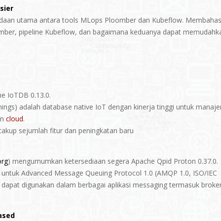
sier
bedaan utama antara tools MLops Ploomber dan Kubeflow. Membaha
oomber, pipeline Kubeflow, dan bagaimana keduanya dapat memudahk
e IoTDB 0.13.0.
ings) adalah database native IoT dengan kinerja tinggi untuk manaj
an
cloud
.
cakup sejumlah fitur dan peningkatan baru
org
) mengumumkan ketersediaan segera Apache Qpid Proton 0.37.0.
y untuk Advanced Message Queuing Protocol 1.0 (AMQP 1.0, ISO/IEC
 dapat digunakan dalam berbagai aplikasi messaging termasuk broker
ased