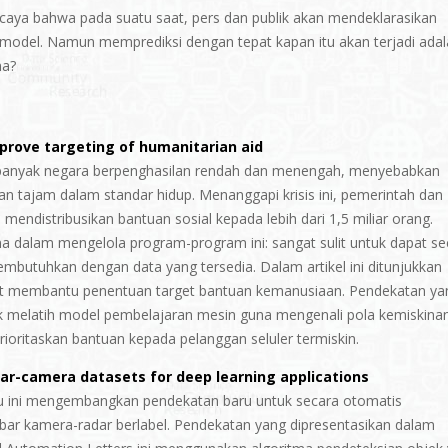
caya bahwa pada suatu saat, pers dan publik akan mendeklarasikan
 model. Namun memprediksi dengan tepat kapan itu akan terjadi ada
na?
prove targeting of humanitarian aid
anyak negara berpenghasilan rendah dan menengah, menyebabkan
 tajam dalam standar hidup. Menanggapi krisis ini, pemerintah dan
 mendistribusikan bantuan sosial kepada lebih dari 1,5 miliar orang.
 dalam mengelola program-program ini: sangat sulit untuk dapat se
mbutuhkan dengan data yang tersedia. Dalam artikel ini ditunjukkan
apat membantu penentuan target bantuan kemanusiaan. Pendekatan ya
tuk melatih model pembelajaran mesin guna mengenali pola kemiskinan
ioritaskan bantuan kepada pelanggan seluler termiskin.
ar-camera datasets for deep learning applications
baru ini mengembangkan pendekatan baru untuk secara otomatis
bar kamera-radar berlabel. Pendekatan yang dipresentasikan dalam