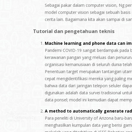
Sebagai pakar dalam computer vision, Ng per
model computer vision sebagai sebuah basis
cerita lain. Bagaimana kita akan sampai di sa
Tutorial dan pengetahuan teknis
Machine learning and phone data can im
Pandemi COVID-19 sangat berdampak pada b
kerawanan pangan yang meluas dan penurunan
organisasi kemanusiaan di seluruh dunia telah
Penentuan target merupakan tantangan utama
cepat mengidentifikasi mereka yang paling me
bahwa data dari jaringan telepon seluler d
digunakan adalah data survei tradisional un
data ponsel; model ini kemudian dapat mempr
A method to automatically generate rad
Para peneliti di University of Arizona baru-
menghasilkan kumpulan data yang berisi gam