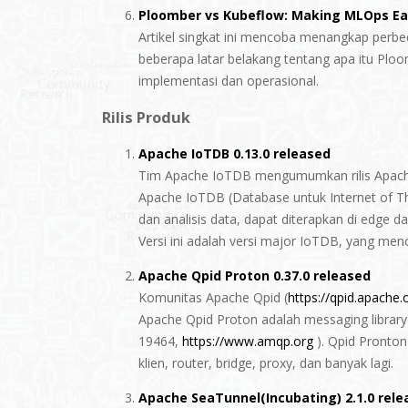
Ploomber vs Kubeflow: Making MLOps Ea
Artikel singkat ini mencoba menangkap per
beberapa latar belakang tentang apa itu Pl
implementasi dan operasional.
Rilis Produk
Apache IoTDB 0.13.0 released
Tim Apache IoTDB mengumumkan rilis Apach
Apache IoTDB (Database untuk Internet of Th
dan analisis data, dapat diterapkan di edge d
Versi ini adalah versi major IoTDB, yang men
Apache Qpid Proton 0.37.0 released
Komunitas Apache Qpid (
https://qpid.apache.
Apache Qpid Proton adalah messaging librar
19464,
https://www.amqp.org
). Qpid Pronton
klien, router, bridge, proxy, dan banyak lagi.
Apache SeaTunnel(Incubating) 2.1.0 rele