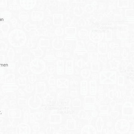
s
an
emen
,