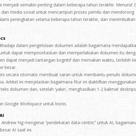
 menjadi semakin penting dalam beberapa tahun terakhir. Menurut G
), dan media sosial untuk mencampuri proses pemilu dan mendorong
alami peningkatan selama beberapa tahun terakhir, dan menimbulkan
ocs
 dihadapi dalam pengelolaan dokumen adalah bagaimana mendapatk
 untuk dapat memprioritaskan dan memperlakukan dokumen itu deng
en dapat menjadi tantangan kognitif dan memakan waktu, terlebih ke
e besar.
 kini secara otomatis membuat saran untuk membantu penulis dokum
a. Artikel ini menjelaskan bagaimana fitur ini diaktifkan menggunaka
ks dokumen dan, setelah ‘yakin’, menghasilkan 1-2 kalimat deskrips
ggan Google Workspace untuk bisnis.
AI
 Andrew Ng mengenai “pendekatan data-centric” untuk AI, bagaiman
esar AI saat ini.