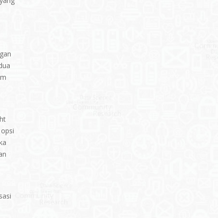
 yang
ngan
edua
im
ht
 opsi
ka
an
sasi