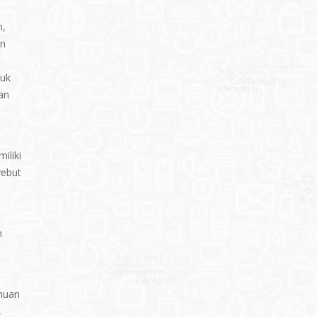
n,
an
tuk
an
iliki
yebut
n
ahuan
,