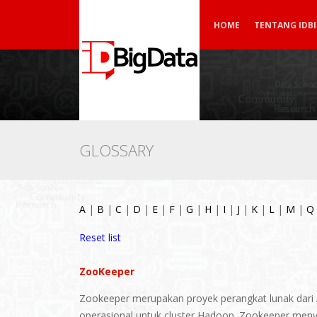
HOME
TENTANG IDB
GLOSSARY
A
|
B
|
C
|
D
|
E
|
F
|
G
|
H
|
I
|
J
|
K
|
L
|
M
|
Q
Reset list
ZooKeeper
Zookeeper merupakan proyek perangkat lunak dari 
operasional untuk cluster Hadoop. Zookeeper menyed