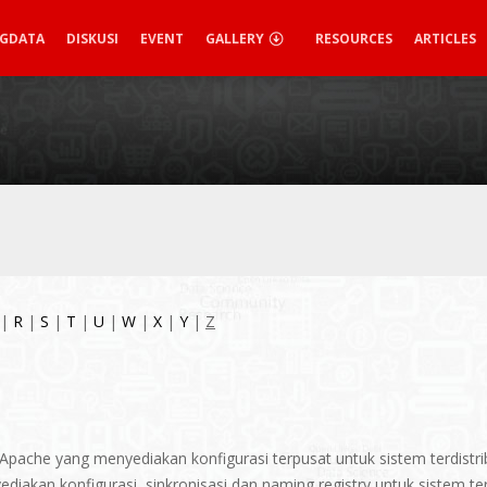
IGDATA
DISKUSI
EVENT
GALLERY
RESOURCES
ARTICLES
|
R
|
S
|
T
|
U
|
W
|
X
|
Y
|
Z
Apache yang menyediakan konfigurasi terpusat untuk sistem terdist
iakan konfigurasi, sinkronisasi dan naming registry untuk sistem te